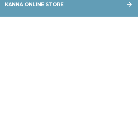
arrow_forward
KANNA ONLINE STORE
Wellness&Beauty
Experience World Class Beauty Service
人生100年時代。
いつまでも健康で、若々しいまま、人生を楽しみた
い。
アンチエイジング研究の目覚ましい発展により近年
「不老長寿」の実現はすぐそこまできています。